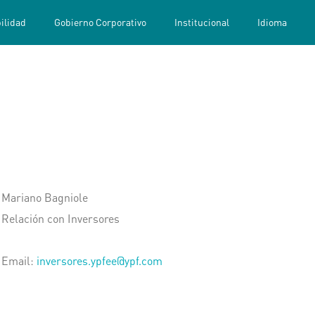
(current)
ilidad
Gobierno Corporativo
Institucional
Idioma
Mariano Bagniole
Relación con Inversores
Email:
inversores.ypfee@ypf.com