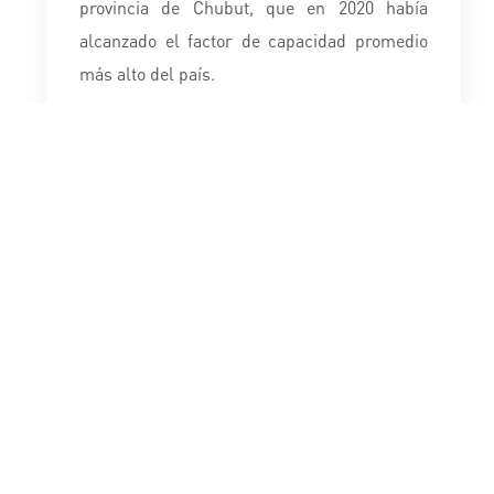
provincia de Chubut, que en 2020 había
alcanzado el factor de capacidad promedio
más alto del país.
Desde el Parque Eólico Los Teros, YPF Luz
abastece con energía eléctrica a empresas
como Toyota, Coca-Cola FEMSA, Nestlé,
Profertil, Holcim, Santander, Ford, Roca,
Hyatt e YPF, entre otros.
Parque Eólico Los Teros en números
Inversión: US$235
Factor de capacidad: de 55%