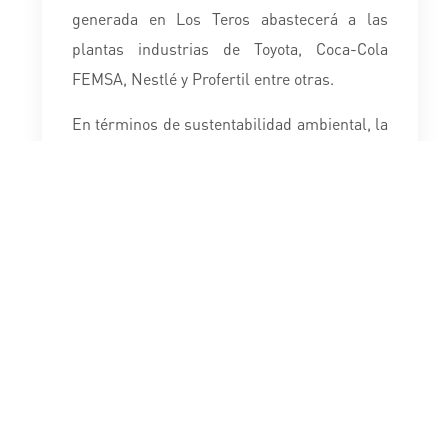
generada en Los Teros abastecerá a las
plantas industrias de Toyota, Coca-Cola
FEMSA, Nestlé y Profertil entre otras.
En términos de sustentabilidad ambiental, la
generación de energía eólica desde este
parque significará una reducción de
emisiones de 8,8 millones de toneladas de
CO2 en 20 años, respecto de la misma
producción de energía a través de una
central térmica, lo que equivale al ahorro de
81.800 m3 de diésel o 130 millones de m3 de
gas natural.
Los molinos de Los Teros tendrán un factor
de capacidad de 57%, un nivel de eficiencia