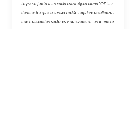
Lograrlo junto a un socio estratégico como YPF Luz
demuestra que la conservación requiere de alianzas
que trascienden sectores y que generan un impacto
real
”, destacó Sergio Guerra, director general de
Fundación Temaikèn.
“
Estamos felices de
profundizar nuestra
alianza con
Fundación Temaikèn. Este nuevo paso demuestra la
confiabilidad que tienen las empresas en YPF Luz y
nos impulsa a continuar ofreciendo soluciones
energéticas eficientes que se adapten a las
diferentes demandas. También exploraremos junto
a Temaikèn acciones de voluntariado corporativo,
ya que contamos con un robusto y exitoso Plan de
Inversión Social que nos permite impactar