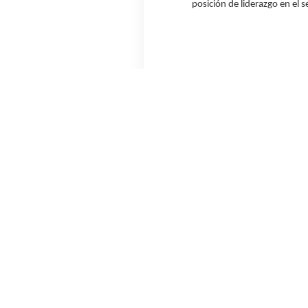
posición de liderazgo en el s
Acerca de YPF Luz
YPF Luz (YPF Energía Eléctrica S.A.) e
una capacidad instalada de 3,4 GW qu
optimiza los recursos naturales para 