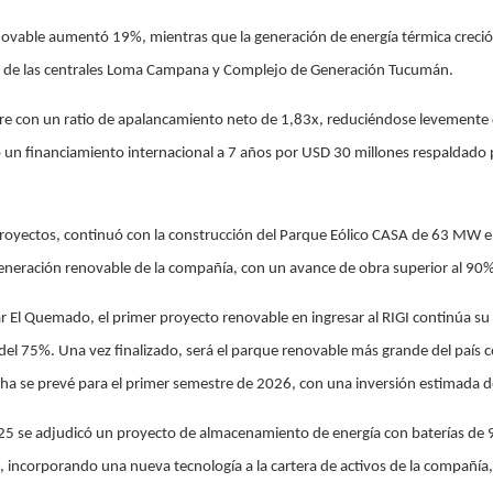
novable aumentó 19%, mientras que la generación de energía térmica creció
n de las centrales Loma Campana y Complejo de Generación Tucumán.
tre con un ratio de apalancamiento neto de 1,83x, reduciéndose levemente 
n financiamiento internacional a 7 años por USD 30 millones respaldado p
proyectos, continuó con la construcción del Parque Eólico CASA de 63 MW en
eneración renovable de la compañía, con un avance de obra superior al 90%
ar El Quemado, el primer proyecto renovable en ingresar al RIGI continúa su 
l 75%. Una vez finalizado, será el parque renovable más grande del país c
a se prevé para el primer semestre de 2026, con una inversión estimada d
25 se adjudicó un proyecto de almacenamiento de energía con baterías de 
, incorporando una nueva tecnología a la cartera de activos de la compañía