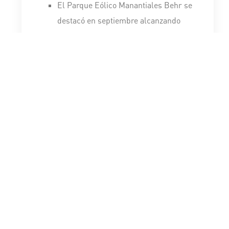
El Parque Eólico Manantiales Behr se
destacó en septiembre alcanzando
75.5% de factor de carga mensual, su
récord histórico.
Desempeño ambiental
La intensidad de emisiones fue de
0,293, 2,4% menor a la de 2023, y, por
debajo del compromiso que habíamos
fijado para 2025. Para 2030 definimos
reducir 20% la intensidad de emisiones
en comparación con 2020.
Ahorramos más de 277.000 GJ de
energía a través de mejoras en
nuestras operaciones, lo que
representa una disminución del