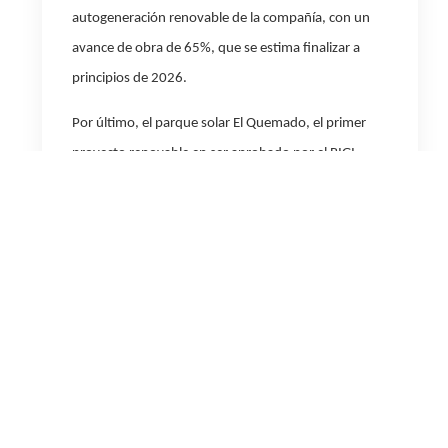
autogeneración renovable de la compañía, con un
avance de obra de 65%, que se estima finalizar a
principios de 2026.
Por último, el parque solar El Quemado, el primer
proyecto renovable en ser aprobado por el RIGI
continua su construcción en la provincia de
Mendoza con un avance del 30%. Será el parque
renovable más grande del país con una capacidad
instalada de 305 MW. Su puesta en marcha se prevé
para el primer semestre de 2026, con una inversión
estimada de USD 210 millones.