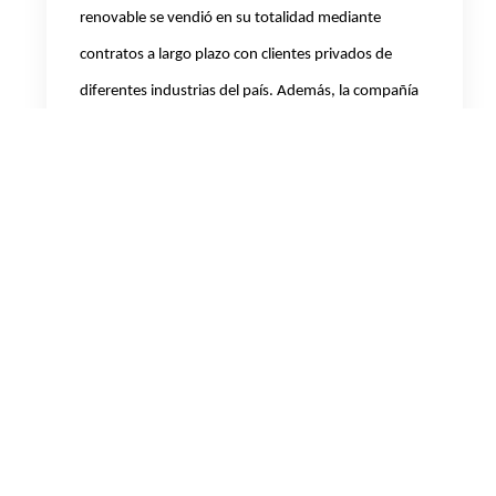
renovable se vendió en su totalidad mediante
contratos a largo plazo con clientes privados de
diferentes industrias del país.
Además, la compañía
continuó con la construcción del
P
arque Eólico
CASA
de 63 MW en la provincia de Buenos Aires,
primer proyecto de autogeneración renovable de la
Cia, con un avance de obra de 36%, que se estima
finalizar a principios de 2026.
Por último, el
Parque
Solar El Quemado
que se está construyendo en la
provincia de Mendoza, fue aprobado por el gobierno
como el primer proyecto RIGI de Argentina y será el
parque renovable más grande del país con una
capacidad instalada de 305 MW. Su puesta en
marcha se prevé para el primer semestre de 2026,