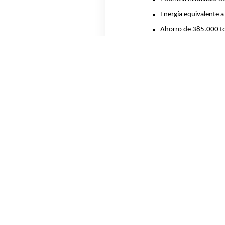
Energía equivalente 
Ahorro de 385.000 to
Paneles: 518.000 pane
Plazo total de constr
Empleo en etapa de o
Superficie: más de 60
El parque se intercon
Transformadora.
Fecha de inicio de op
Acerca de YPF Luz
YPF Luz (YPF Energía Eléctrica S.A.) e