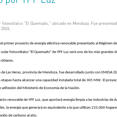
ar fotovoltaico “El Quemado,” ubicado en Mendoza. Fue presenta
 2024.
 el primer proyecto de energía eléctrica renovable presentado al Régimen d
e solar fotovoltaico "El Quemado" de YPF Luz será uno de los más grandes d
 dólares.
 de Las Heras, provincia de Mendoza, fue desarrollado junto con EMESA 
dos etapas hasta alcanzar una capacidad instalada total de 305 MW. El proye
e adhesión del Ministerio de Economía de la Nación.
yecto renovable de YPF Luz, que aportará energía limpia a las industrias de
ales, la energía que generará es equivalente a la que utilizan 233.000 hogar
xido de carbono al año.