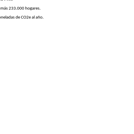
a más 233.000 hogares.
neladas de CO2e al año.
les fotovoltaicos bifaciales.
ucción: 18 meses.
bra: más de 400 personas en pico de obra.
0 hectáreas.
ectará al Sistema Argentino de Transporte Eléctrico (SADI) a través una nue
eración: primer trimestre de 2026.
s una compañía argentina, líder en generación de energía eléctrica, que opera desde 2013. Actualmente