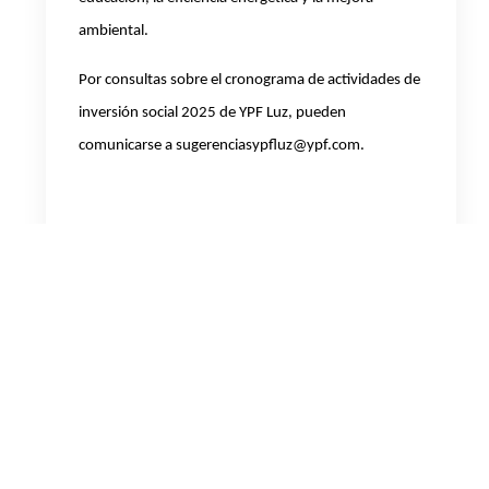
ambiental.
Por consultas sobre el cronograma de actividades de
inversión social 2025 de YPF Luz, pueden
comunicarse a
sugerenciasypfluz@ypf.com
.
Acerca de YPF Luz
YPF Luz (YPF Energía Eléctrica S.A.) es una compañía argentina, líder en
generación de energía eléctrica, que opera desde 2013. Actualmente,