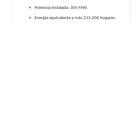
Potencia instalada: 305 MW.
Energía equivalente a más 233.000 hogares.
Ahorro de 38
5.000
toneladas de CO
2
al año.
Paneles: 518.000 paneles fotovoltaicos
bifaciales.
Empleo en etapa de obra: más de 400
personas en pico de obra.
Superficie: 350 hectáreas en una superficie
total de 2816.
El parque se interconectará al Sistema
Argentino de Transporte Eléctrico (SADI) a
través una nueva Subestación
Transformadora.