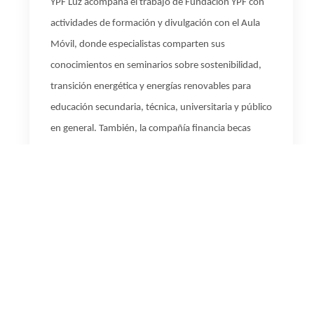
YPF Luz acompaña el trabajo de Fundación YPF con
actividades de formación y divulgación con el Aula
Móvil, donde especialistas comparten sus
conocimientos en seminarios sobre sostenibilidad,
transición energética y energías renovables para
educación secundaria, técnica, universitaria y público
en general. También, la compañía financia becas
universitarias para estudiantes de universidades
públicas de San Juan, en el marco del programa que
lleva adelante la Fundación YPF para contribuir con la
educación e incentivar el estudio de carreras afines a
la generación de energía eléctrica y a las energías
renovables.
Por consultas sobre el cronograma de actividades de
YPF Luz en San Juan, pueden comunicarse a