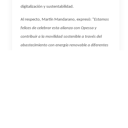
digitalización y sustentabilidad.
Al respecto, Martín Mandarano, expresó:
“
Estamos
felices de celebrar esta alianza con Opessa y
contribuir a la movilidad sostenible a través del
abastecimiento con energía renovable a diferentes
estaciones de servicio del país. Desde YPF Luz, ya
acompañamos a las industrias automotrices como
Toyota, Ford y Honda Motor de Argentina en su
camino hacia la descarbonización; reforzando
nuestro compromiso con la transición energética
”.