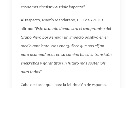
economía circular y el triple impacto
”.
Al respecto, Martín Mandarano, CEO de YPF Luz
afirmó: “
Este acuerdo demuestra el compromiso del
Grupo Piero por generar un impacto positivo en el
medio ambiente. Nos enorgullece que nos elijan
para acompañarlos en su camino hacia la transición
energética y garantizar un futuro más sostenible
para todos
”.
Cabe destacar que, para la fabricación de espuma,
Bitali se provee de TDI (insumo químico) de
Petroquímica Río Tercero, empresa que también
produce con energía renovable de YPF Luz y con
materia prima de YPF Química. Estas alianzas
estratégicas también permiten contribuir a la