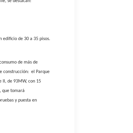
lle, se destacan:
 edificio de 30 a 35 pisos.
l consumo de más de
e construcción:
el Parque
e II, de 93MW, con 15
s, que tomará
pruebas y puesta en