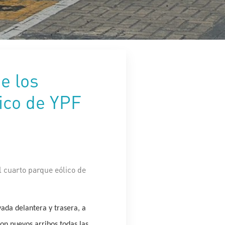
e los
ico de YPF
 cuarto parque eólico de
vada delantera y trasera, a
on nuevos arribos todas las