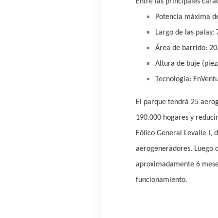
Entre las principales car
Potencia máxima de
Largo de las palas:
Área de barrido: 20
Altura de buje (piez
Tecnología: EnVent
El parque tendrá 25 aero
190.000 hogares y reducir
Eólico General Levalle I,
aerogeneradores.
Luego d
aproximadamente 6 meses d
funcionamiento.