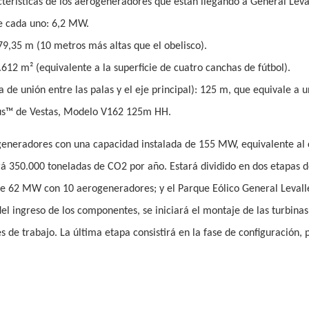
acterísticas de los aerogeneradores que están llegando a General Leva
 cada uno: 6,2 MW.
 79,35 m (10 metros más altas que el obelisco).
.612 m² (equivalente a la superficie de cuatro canchas de fútbol).
a de unión entre las palas y el eje principal): 125 m, que equivale a un
us™ de Vestas, Modelo V162 125m HH.
generadores con una capacidad instalada de 155 MW, equivalente a
á 350.000 toneladas de CO2 por año. Estará dividido en dos etapas d
 de 62 MW con 10 aerogeneradores; y el Parque Eólico General Levall
el ingreso de los componentes, se iniciará el montaje de las turbina
e trabajo. La última etapa consistirá en la fase de configuración, 