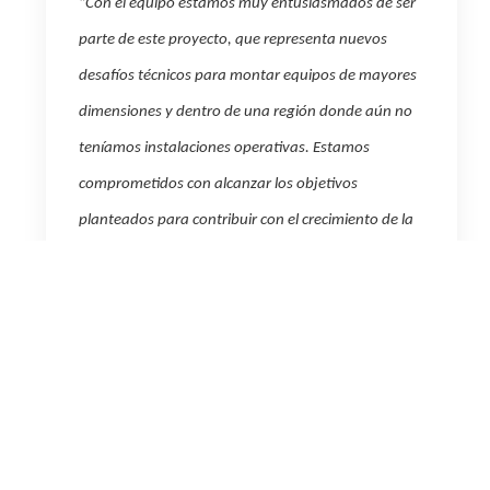
“
Con el equipo estamos muy entusiasmados de ser
parte de este proyecto, que representa nuevos
desafíos técnicos para montar equipos de mayores
dimensiones y dentro de una región donde aún no
teníamos instalaciones operativas. Estamos
comprometidos con alcanzar los objetivos
planteados para contribuir con el crecimiento de la
generación eléctrica renovable e impulsar la
evolución energética de la Argentin
a
”, comentó
Gonzalo Seijo, gerente de Ingeniería, Proyectos y
Obras.
Parque Eólico General Levalle