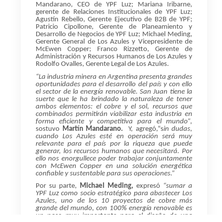
Mandarano, CEO de YPF Luz; Mariana Iribarne,
gerente de Relaciones Institucionales de YPF Luz;
Agustín Rebello, Gerente Ejecutivo de B2B de YPF;
Patricio Cipollone, Gerente de Planeamiento y
Desarrollo de Negocios de YPF Luz; Michael Meding,
Gerente General de Los Azules y Vicepresidente de
McEwen Copper; Franco Rizzetto, Gerente de
Administración y Recursos Humanos de Los Azules y
Rodolfo Ovalles, Gerente Legal de Los Azules.
“La industria minera en Argentina presenta grandes
oportunidades para el desarrollo del país y con ello
el sector de la energía renovable. San Juan tiene la
suerte que le ha brindado la naturaleza de tener
ambos elementos: el cobre y el sol, recursos que
combinados permitirán viabilizar esta industria en
forma eficiente y competitiva para el mundo”,
sostuvo
Martín Mandarano.
Y, agregó,
“s
in dudas,
cuando Los Azules esté en operación será muy
relevante para el país por la riqueza que puede
generar, los recursos humanos que necesitará. Por
ello nos enorgullece poder trabajar conjuntamente
con McEwen Copper en una solución energética
confiable y sustentable para sus operaciones.”
Por su parte,
Michael Meding,
expresó
“sumar a
YPF Luz como socio estratégico para abastecer Los
Azules, uno de los 10 proyectos de cobre más
grande del mundo, con 100% energía renovable es
un paso muy importante para el diseño de una