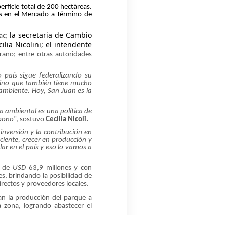
erficie total de 200 hectáreas.
les en el Mercado a Término de
la secretaria de Cambio
ñac;
lia Nicolini; el intendente
rano; entre otras autoridades
país sigue federalizando su
 sino que también tiene mucho
 ambiente. Hoy, San Juan es la
ca ambiental es una política de
rbono
”, sostuvo
Cecilia Nicoli.
inversión y la contribución en
ente, crecer en producción y
ar en el país y eso lo vamos a
e de
USD
63,9 millones y con
, brindando la posibilidad de
irectos y proveedores locales.
 la producción del parque a
zona, logrando abastecer el