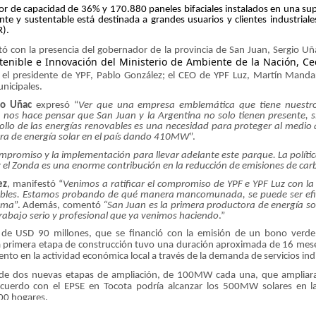
tor de capacidad de 36% y
170.880 paneles bifaciales instalados en una sup
ente y sustentable está destinada a grandes usuarios y clientes industria
).
tó con la presencia del gobernador de la provincia de San Juan, Sergio U
stenible e Innovación del Ministerio de Ambiente de la Nación, Ceci
;
el presidente de YPF, Pablo González; el CEO de YPF Luz, Martín Manda
unicipales.
io Uñac
expresó “
Ver que una empresa emblemática que tiene nuestro 
n nos hace pensar que San Juan y la Argentina no solo tienen presente,
rollo de las energías renovables es una necesidad para proteger al medio
ra de energía solar en el país dando 410MW
”.
compromiso y la implementación para llevar adelante este parque. La políti
 el Zonda es una enorme contribución en la reducción de emisiones de ca
ez
,
manifestó “
Venimos a ratificar el compromiso de YPF e YPF Luz con la 
ables. Estamos probando de qué manera mancomunada, se puede ser efici
tema
”. Además, comentó
“San Juan es la primera productora de energía sol
 trabajo serio y profesional que ya venimos haciendo
.”
 de USD 90 millones,
que se financió con la emisión de un bono verd
 primera etapa de construcción tuvo una duración aproximada de 16 meses
to en la actividad económica local a través de la demanda de servicios ind
l de dos nuevas etapas de ampliación,
de 100MW cada una, que ampliaran
erdo con el EPSE en Tocota podría alcanzar los 500MW solares en la 
00 hogares.