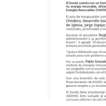
El Zonda cuenta con un fac
Su
energía renovable, efici
Energías Renovables (MATER
El acto de inauguración con
Climático, Desarrollo So
de Iglesia, Jorge Espejo
nacionales, provinciales y m
Durante el encuentro
Serg
administración y su gestió
futuro
”. Y, agregó “
El desar
primera provincia generado
“
Quiero felicitarlos por el 
estado para este gobierno y
Por su parte,
Pablo Gonzal
materia de energías renov
ser amigable con el ecosis
seguir fortaleciendo con el
Con una inversión de más
financiamiento de ANSES; l
a
generar empleo y un incremen
El Zonda tiene el potencia
300MW. Esto sumado al acu
consumo eléctrico de 440.0