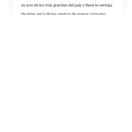
es uno de los más grandes del país y tiene la ventaja
de estar cerca de los centros de mayor consumo
eléctrico de Argentina.
Por su parte, el
parque eólico Cañadón León
estuvo
presente en octubre con un factor de carga de
69.5%,
en agosto con
67.3%
y en julio con
60.1%.
Cañadón León es el tercer parque eólico de YPF Luz,
puesto en marcha en diciembre de 2021. Ubicado en
Cañadón Seco, provincia de Santa Cruz, alcanza una
capacidad instalada de 123 MW de energía
renovable, eficiente y sustentable, equivalente a la
energía que utilizan más de 150 mil hogares y evita la
emisión de más de 312.000 toneladas de dióxido de