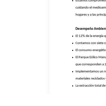
Estamos comprometidos
cuidando el medioamb
hogares y a las princi
Desempeño Ambient
El 12% de la energía 
Contamos con siete ce
El consumo energético
El Parque Eólico Mana
que corresponden a 2
Implementamos un nue
materiales reciclados 
La extracción total d
Desempeño Social