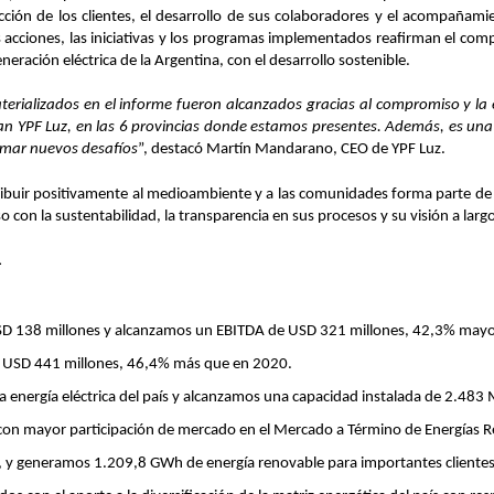
cción de los clientes, el desarrollo de sus colaboradores y el acompañami
s acciones, las iniciativas y los programas implementados reafirman el com
ración eléctrica de la Argentina, con el desarrollo sostenible.
terializados en el informe fueron alcanzados gracias al compromiso y la
 YPF Luz, en las 6 provincias donde estamos presentes. Además, es una
omar nuevos desafíos
”, destacó Martín Mandarano, CEO de YPF Luz.
buir positivamente al medioambiente y a las comunidades forma parte de l
so
con la sustentabilidad, la transparencia en sus procesos y su visión a larg
1
D 138 millones y alcanzamos un EBITDA de USD 321 millones, 42,3% mayo
e USD 441 millones, 46,4% más que en 2020.
 energía eléctrica del país y alcanzamos una capacidad instalada de 2.483
con mayor participación de mercado en el Mercado a Término de Energías
 y generamos 1.209,8 GWh de energía renovable para importantes clientes 