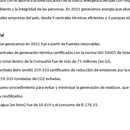
 con el aporte a la diversificación de la matriz energética del país con res
iente y la integridad de las personas. En 2021 generamos energía que abas
pales empresas del país, desde 9 centrales térmicas eficientes y 3 parques eó
al
que generamos en 2021 fue a partir de fuentes renovables.
ntrales de generación térmica certificadas con la norma ISO 50001 de Siste
 total dentro de la Compañía fue de más de 71 millones (en GJ).
ntiales Behr emitió 259.333 certificados de reducción de emisiones por la
59.333 toneladas de CO2 evitadas.
vo procedimiento para evitar y minimizar la generación de residuos, que 
y reutilizados.
e agua (en kton) fue de 10.619 y el consumo de 8.176,55.