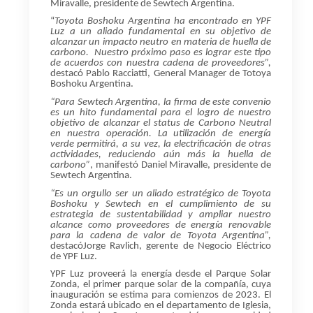
Miravalle, presidente de Sewtech Argentina.
“
Toyota Boshoku Argentina ha encontrado en YPF
Luz a un aliado fundamental en su objetivo de
alcanzar un impacto neutro en materia de huella de
carbono.
Nuestro próximo paso es lograr este tipo
de acuerdos con nuestra cadena de proveedores”,
destacó Pablo Racciatti, General Manager de Totoya
Boshoku Argentina.
“Para Sewtech Argentina, la firma de este convenio
es un hito fundamental para el logro de nuestro
objetivo de alcanzar el status de Carbono Neutral
en nuestra operación. La utilización de energía
verde permitirá, a su vez, la electrificación de otras
actividades, reduciendo aún más la huella de
carbono”
, manifestó Daniel Miravalle, presidente de
Sewtech Argentina.
“Es un orgullo ser un aliado estratégico de Toyota
Boshoku y Sewtech en el cumplimiento de su
estrategia de sustentabilidad y ampliar nuestro
alcance como proveedores de energía renovable
para la cadena de valor de Toyota Argentina”,
destacó
Jorge Ravlich, gerente de Negocio Eléctrico
de YPF Luz.
YPF Luz proveerá la energía desde el Parque Solar
Zonda, el primer parque solar de la compañía, cuya
inauguración se estima para comienzos de 2023. El
Zonda estará ubicado en el departamento de Iglesia,