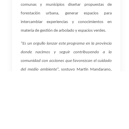
comunas y municipios diseñar propuestas de
forestación urbana, generar espacios para
intercambiar experiencias y conocimientos en
materia de gestión de arbolado y espacios verdes.
“
Es un orgullo lanzar este programa en la provincia
donde nacimos y seguir contribuyendo a la
comunidad con acciones que favorezcan el cuidado
del medio ambiente
”, sostuvo Martín Mandarano,
CEO de YPF Luz.
La capacitación consiste en cuatro encuentros
virtuales de tres horas cada uno que serán dictadas
por expertos de la Fundación Club de Roma, una
ONG especializada en el desarrollo de proyectos e
iniciativas para el abordaje de problemáticas locales