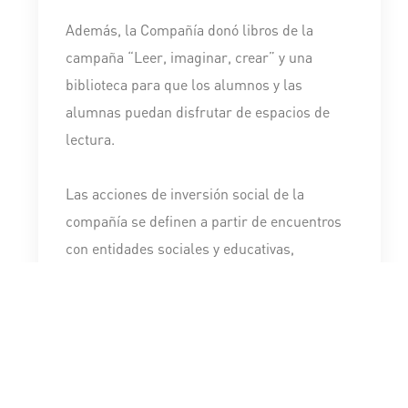
Además, la Compañía donó libros de la
campaña “Leer, imaginar, crear” y una
biblioteca para que los alumnos y las
alumnas puedan disfrutar de espacios de
lectura.
Las acciones de inversión social de la
compañía se definen a partir de encuentros
con entidades sociales y educativas,
buscando atender necesidades locales y a su
vez incentivar el espíritu solidario de sus
trabajadores y trabajadoras a través de
propuestas en las que puedan involucrarse y
colaborar.