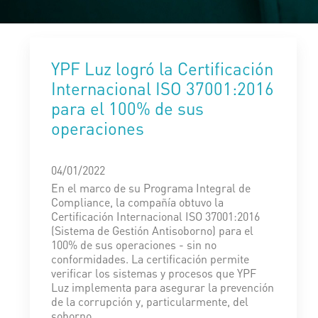
YPF Luz logró la Certificación
Internacional ISO 37001:2016
para el 100% de sus
operaciones
04/01/2022
En el marco de su Programa Integral de
Compliance, la compañía obtuvo la
Certificación Internacional ISO 37001:2016
(Sistema de Gestión Antisoborno) para el
100% de sus operaciones - sin no
conformidades. La certificación permite
verificar los sistemas y procesos que YPF
Luz implementa para asegurar la prevención
de la corrupción y, particularmente, del
soborno.