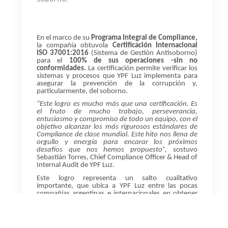
En el marco de su
Programa Integral de Compliance,
la compañía obtuvo
la
Certificación Internacional
ISO 37001:2016
(Sistema de Gestión Antisoborno)
para el
100% de sus operaciones -
sin no
conformidades.
La certificación permite verificar los
sistemas y procesos que YPF Luz implementa para
asegurar la prevención de la corrupción y,
particularmente, del soborno.
“Este logro es mucho más que una certificación. Es
el fruto de mucho trabajo, perseverancia,
entusiasmo y compromiso de todo un equipo, con el
objetivo alcanzar los más rigurosos estándares de
Compliance de clase mundial. Este hito nos llena de
orgullo y energía para encarar los próximos
desafíos que nos hemos propuesto”,
sostuvo
Sebastián Torres, Chief Compliance Officer & Head of
Internal Audit de YPF Luz.
Este logro representa un salto cualitativo
importante, que ubica a YPF Luz entre las pocas
compañías argentinas e internacionales en obtener
esta certificación para el total de la compañía,
acompañando sus objetivos de crecimiento y
protegiendo uno de sus activos más valiosos: su
reputación.